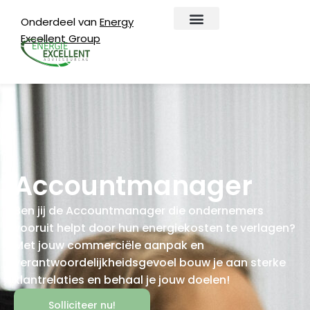
Onderdeel van
Energy
Excellent Group
EAB Digitaal
Over EAB
Accountmanager
Ben jij de Accountmanager die ondernemers
vooruit helpt door hun energiekosten te verlagen?
Met jouw commerciële aanpak en
verantwoordelijkheidsgevoel bouw je aan sterke
klantrelaties en behaal je jouw doelen!
Solliciteer nu!