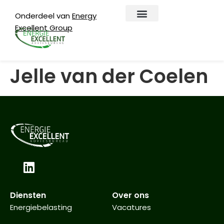
Onderdeel van
Energy
Excellent Group
EAB Digitaal
Over EAB
Jelle van der Coelen
Diensten
Over ons
Energiebelasting
Vacatures